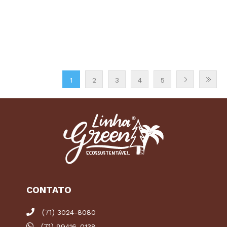
1
2
3
4
5
CONTATO
(71)
3024-8080
(71)
99416-0138