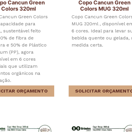
po Cancun Green
Copo Cancun Green
Colors 320ml
Colors MUG 320ml
Cancun Green Colors
Copo Cancun Green Color
apacidade para
MUG 320ml , disponível e
 sustentável feito
6 cores. Ideal para levar s
0% de fibra de
bebida quente ou gelada,
ra e 50% de Plástico
medida certa.
um (PP), agora
nível em 6 cores
iais que utilizam
ntos orgânicos na
ação.
ICITAR ORÇAMENTO
SOLICITAR ORÇAMENT