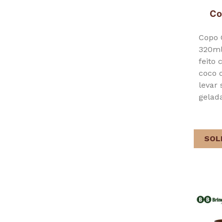
Co
Copo 
320ml
feito
coco 
levar
gelad
SOL