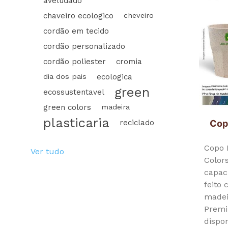
aveludado
chaveiro ecologico
cheveiro
cordão em tecido
cordão personalizado
cordão poliester
cromia
dia dos pais
ecologica
green
ecossustentavel
green colors
madeira
plasticaria
Cop
reciclado
Copo 
Ver tudo
Color
capac
feito
madei
Premi
dispo