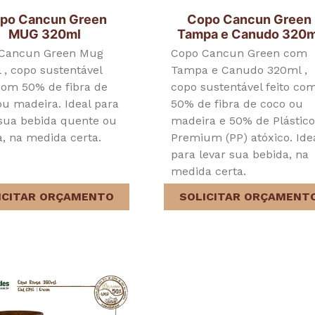
po Cancun Green
Copo Cancun Green
MUG 320ml
Tampa e Canudo 320m
Cancun Green Mug
Copo Cancun Green com
 , copo sustentável
Tampa e Canudo 320ml ,
 com 50% de fibra de
copo sustentável feito co
ou madeira. Ideal para
50% de fibra de coco ou
 sua bebida quente ou
madeira e 50% de Plástic
a, na medida certa.
Premium (PP) atóxico. Ide
para levar sua bebida, na
medida certa.
ICITAR ORÇAMENTO
SOLICITAR ORÇAMENT