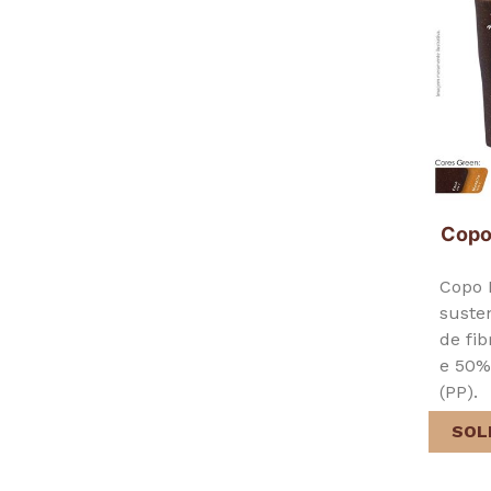
Copo
Copo 
suste
de fi
e 50%
(PP).
SOL