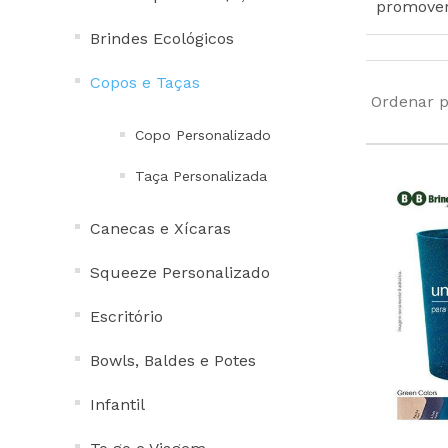
promover
Bowls, Baldes e Potes
Brindes Ecológicos
Infantil
Copos e Taças
To go e Viagem
Ordenar p
Cordões e Costurados
Copo Personalizado
In Mold Label
Taça Personalizada
Projetos Especiais
Todos
Canecas e Xícaras
Squeeze Personalizado
Escritório
Bowls, Baldes e Potes
Infantil