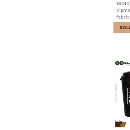
espec
pigme
fabric
SOL