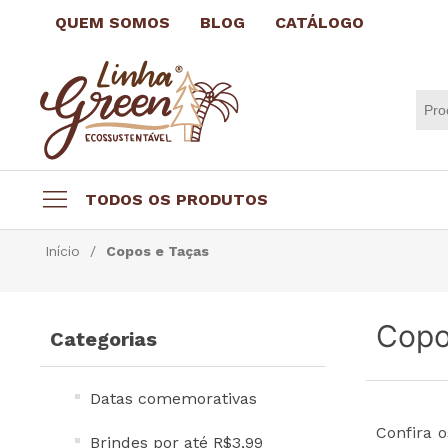
QUEM SOMOS
BLOG
CATÁLOGO
TODOS OS PRODUTOS
Datas comemorativas
Início
/
Copos e Taças
Brindes por até R$3,99
Brindes Ecológicos
Copo
Categorias
Copos e Taças
Canecas e Xícaras
Datas comemorativas
Squeeze Personalizado
Confira 
Escritório
Brindes por até R$3,99