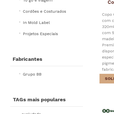
To go e Viagem
Co
Cordões e Costurados
Copo 
com c
In Mold Label
320ml,
com 5
Projetos Especiais
madei
Premi
dispo
espec
Fabricantes
pigme
fabric
Grupo BB
SOL
TAGs mais populares