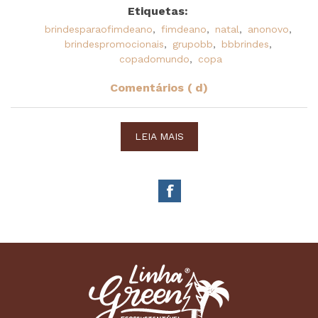
Etiquetas:
brindesparaofimdeano
,
fimdeano
,
natal
,
anonovo
,
brindespromocionais
,
grupobb
,
bbbrindes
,
copadomundo
,
copa
Comentários ( d)
LEIA MAIS