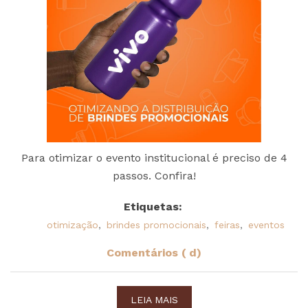
Para otimizar o evento institucional é preciso de 4
passos. Confira!
Etiquetas:
otimização
,
brindes promocionais
,
feiras
,
eventos
Comentários ( d)
LEIA MAIS