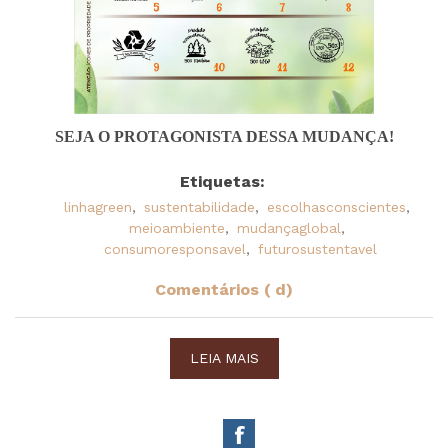
SEJA O PROTAGONISTA DESSA MUDANÇA!
Etiquetas:
linhagreen
,
sustentabilidade
,
escolhasconscientes
,
meioambiente
,
mudançaglobal
,
consumoresponsavel
,
futurosustentavel
Comentários ( d)
LEIA MAIS