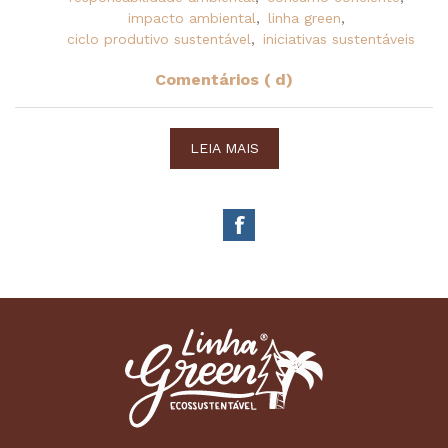
impacto ambiental
,
linha green
,
ciclo produtivo sustentável
,
iniciativas sustentáveis
Comentários ( d)
LEIA MAIS