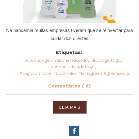
Na pandemia muitas empresas tiveram que se reinventar para
cuidar dos clientes
Etiquetas:
alcoolemgel
,
saboneteliquido
,
alcoolgeltogo
,
saboneteliquidotogo
,
#togocomvocê #bbbrindes #linhagreen #greensocial
Comentários ( d)
LEIA MAIS