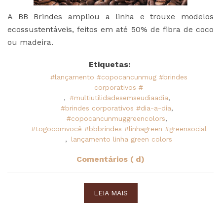
A BB Brindes ampliou a linha e trouxe modelos
ecossustentáveis, feitos em até 50% de fibra de coco
ou madeira.
Etiquetas:
#lançamento #copocancunmug #brindes
corporativos #
,
#multiutilidadesemseudiaadia
,
#brindes corporativos #dia-a-dia
,
#copocancunmuggreencolors
,
#togocomvocê #bbbrindes #linhagreen #greensocial
,
lançamento linha green colors
Comentários ( d)
LEIA MAIS